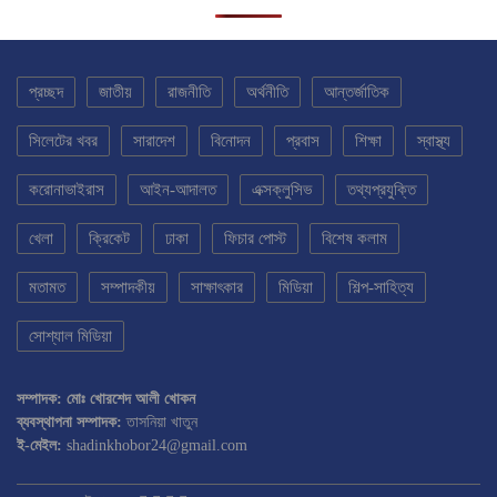
প্রচ্ছদ
জাতীয়
রাজনীতি
অর্থনীতি
আন্তর্জাতিক
সিলেটের খবর
সারাদেশ
বিনোদন
প্রবাস
শিক্ষা
স্বাস্থ্য
করোনাভাইরাস
আইন-আদালত
এক্সক্লুসিভ
তথ্যপ্রযুক্তি
খেলা
ক্রিকেট
ঢাকা
ফিচার পোস্ট
বিশেষ কলাম
মতামত
সম্পাদকীয়
সাক্ষাৎকার
মিডিয়া
শিল্প-সাহিত্য
সোশ্যাল মিডিয়া
সম্পাদক: মোঃ খোরশেদ আলী খোকন
ব্যবস্থাপনা সম্পাদক:
তাসনিয়া খাতুন
ই-মেইল:
shadinkhobor24@gmail.com