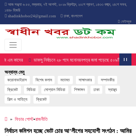
আজ
সন্ধ্যা ৬:৫৫
,
শুক্রবার
,
৭ই আগস্ট, ২০২৬ খ্রিস্টাব্দ
,
২৩শে শ্রাবণ, ১৪৩৩ বঙ্গাব্দ
,
২৪শে সফর,
১৪৪৮ হিজরি
shadinkhobor24@gmail.com
ঢাকা, বাংলাদেশ
ফেইসবুক
জি এম কাদের
ডাকসু নির্বাচনে ২৮ পদে মনোনয়নপত্র জমা পড়েছে ৫০৯টি
‘শিক্ষ
অন্যান্য মেনু
করোনাভাইরাস
বিশেষ কলাম
মতামত
সাক্ষাৎকার
সম্পাদকীয়
ক্রিকেট
মিডিয়া
সোশ্যাল মিডিয়া
শিক্ষাঙ্গন
ঢাকা
স্বাস্থ্য
শিল্প ও সাহিত্য
ক্রিকেট
»
ফিচার পোস্ট
•
রাজনীতি
নির্বাচন কমিশন হচ্ছে ভোট চোর আ’লীগের সহযোগী সংগঠন : আমির