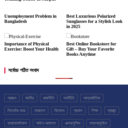
Unemployment Problem in
Best Luxurious Polarized
Bangladesh
Sunglasses for a Stylish Look
in 2025
Importance of Physical
Best Online Bookstore for
Exercise: Boost Your Health
Gift – Buy Your Favorite
Books Anytime
সর্বোচ্চ পঠিত সংবাদ
প্রচ্ছদ
জাতীয়
রাজনীতি
অর্থনীতি
আন্তর্জাতিক
সিলেটের খবর
সারাদেশ
বিনোদন
প্রবাস
শিক্ষা
স্বাস্থ্য
করোনাভাইরাস
আইন-আদালত
এক্সক্লুসিভ
তথ্যপ্রযুক্তি