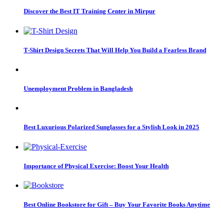
Discover the Best IT Training Center in Mirpur
T-Shirt Design Secrets That Will Help You Build a Fearless Brand
Unemployment Problem in Bangladesh
Best Luxurious Polarized Sunglasses for a Stylish Look in 2025
Importance of Physical Exercise: Boost Your Health
Best Online Bookstore for Gift – Buy Your Favorite Books Anytime