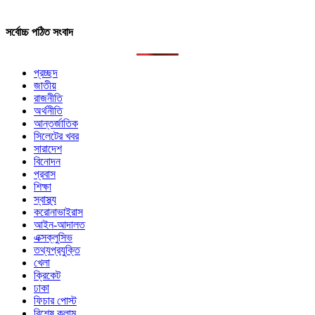
সর্বোচ্চ পঠিত সংবাদ
প্রচ্ছদ
জাতীয়
রাজনীতি
অর্থনীতি
আন্তর্জাতিক
সিলেটের খবর
সারাদেশ
বিনোদন
প্রবাস
শিক্ষা
স্বাস্থ্য
করোনাভাইরাস
আইন-আদালত
এক্সক্লুসিভ
তথ্যপ্রযুক্তি
খেলা
ক্রিকেট
ঢাকা
ফিচার পোস্ট
বিশেষ কলাম