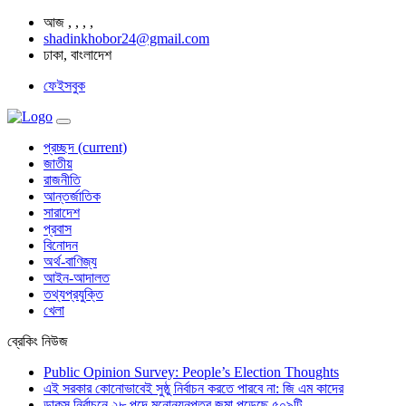
আজ
,
,
,
,
shadinkhobor24@gmail.com
ঢাকা, বাংলাদেশ
ফেইসবুক
প্রচ্ছদ
(current)
জাতীয়
রাজনীতি
আন্তর্জাতিক
সারাদেশ
প্রবাস
বিনোদন
অর্থ-বাণিজ্য
আইন-আদালত
তথ্যপ্রযুক্তি
খেলা
ব্রেকিং নিউজ
Public Opinion Survey: People’s Election Thoughts
এই সরকার কোনোভাবেই সুষ্ঠু নির্বাচন করতে পারবে না: জি এম কাদের
ডাকসু নির্বাচনে ২৮ পদে মনোনয়নপত্র জমা পড়েছে ৫০৯টি