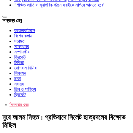
‘শিক্ষিত জাতি ও সুনাগরিক গঠনে সবাইকে এগিয়ে আসতে হবে’
অন্যান্য মেনু
করোনাভাইরাস
বিশেষ কলাম
মতামত
সাক্ষাৎকার
সম্পাদকীয়
ক্রিকেট
মিডিয়া
সোশ্যাল মিডিয়া
শিক্ষাঙ্গন
ঢাকা
স্বাস্থ্য
শিল্প ও সাহিত্য
ক্রিকেট
»
সিলেটের খবর
নুরে আলম নিহত : প্রতিবাদে সিলেট ছাত্রদলের বিক্ষোভ
মিছিল