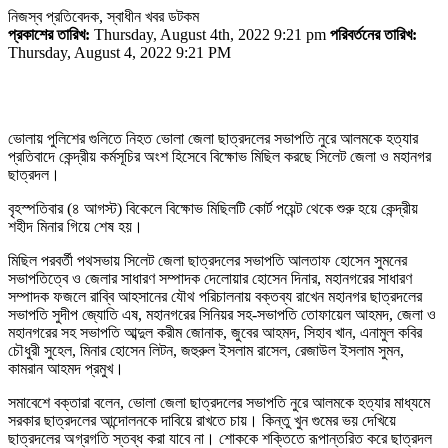
নিজস্ব প্রতিবেদক, স্বাধীন খবর ডটকম
প্রকাশের তারিখ:
Thursday, August 4th, 2022 9:21 pm
পরিবর্তনের তারিখ:
Thursday, August 4, 2022 9:21 PM
ভোলায় পুলিশের গুলিতে নিহত ভোলা জেলা ছাত্রদলের সভাপতি নুরে আলমকে হত্যার
প্রতিবাদে কেন্দ্রীয় কর্মসূচির অংশ হিসেবে বিক্ষোভ মিছিল করছে সিলেট জেলা ও মহানগর
ছাত্রদল।
বৃহস্পতিবার (৪ আগস্ট) বিকেলে বিক্ষোভ মিছিলটি কোর্ট পয়েন্ট থেকে শুরু হয়ে কেন্দ্রীয়
শহীদ মিনার গিয়ে শেষ হয়।
মিছিল পরবর্তী পথসভায় সিলেট জেলা ছাত্রদলের সভাপতি আলতাফ হোসেন সুমনের
সভাপতিত্বে ও জেলার সাধারণ সম্পাদক দেলোয়ার হোসেন দিনার, মহানগরের সাধারণ
সম্পাদক ফজলে রাব্বি আহসানের যৌথ পরিচালনায় বক্তব্য রাখেন মহানগর ছাত্রদলের
সভাপতি সুদীপ জ্যোতি এষ, মহানগরের সিনিয়র সহ-সভাপতি তোফায়েল আহমদ, জেলা ও
মহানগরের সহ সভাপতি আব্দুল করীম জোনাক, জুবের আহমদ, সিহাব খান, এনামুল কবির
চৌধুরী সুহেল, মিনার হোসেন লিটন, জহুরুল ইসলাম রাসেল, রেজাউল ইসলাম সুমন,
কামরান আহমদ প্রমুখ।
সমাবেশে বক্তারা বলেন, ভোলা জেলা ছাত্রদলের সভাপতি নুরে আলমকে হত্যার মাধ্যমে
সরকার ছাত্রদলের আন্দোলনকে দাবিয়ে রাখতে চায়। কিন্তু খুন গুমের ভয় দেখিয়ে
ছাত্রদলের অগ্রগতি স্তব্ধ করা যাবে না। শোককে শক্তিতে রূপান্তরিত করে ছাত্রদল