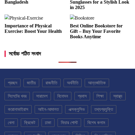
Bangladesh
Sunglasses for a Stylish Look
in 2025
Importance of Physical
Best Online Bookstore for
Exercise: Boost Your Health
Gift – Buy Your Favorite
Books Anytime
সর্বোচ্চ পঠিত সংবাদ
প্রচ্ছদ
জাতীয়
রাজনীতি
অর্থনীতি
আন্তর্জাতিক
সিলেটের খবর
সারাদেশ
বিনোদন
প্রবাস
শিক্ষা
স্বাস্থ্য
করোনাভাইরাস
আইন-আদালত
এক্সক্লুসিভ
তথ্যপ্রযুক্তি
খেলা
ক্রিকেট
ঢাকা
ফিচার পোস্ট
বিশেষ কলাম