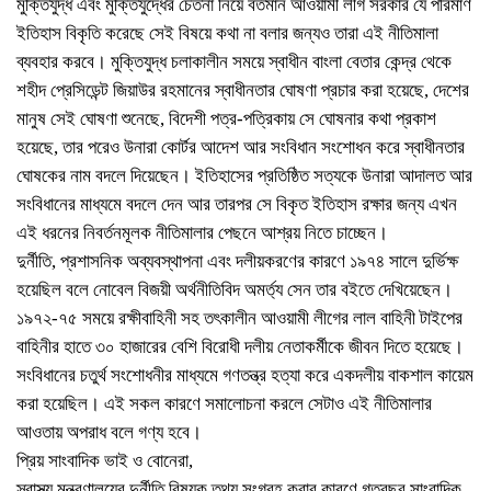
মুক্তিযুদ্ধ এবং মুক্তিযুদ্ধের চেতনা নিয়ে বর্তমান আওয়ামী লীগ সরকার যে পরিমাণ
ইতিহাস বিকৃতি করেছে সেই বিষয়ে কথা না বলার জন্যও তারা এই নীতিমালা
ব্যবহার করবে। মুক্তিযুদ্ধ চলাকালীন সময়ে স্বাধীন বাংলা বেতার কেন্দ্র থেকে
শহীদ প্রেসিডেন্ট জিয়াউর রহমানের স্বাধীনতার ঘোষণা প্রচার করা হয়েছে, দেশের
মানুষ সেই ঘোষণা শুনেছে, বিদেশী পত্র-পত্রিকায় সে ঘোষনার কথা প্রকাশ
হয়েছে, তার পরেও উনারা কোর্টর আদেশ আর সংবিধান সংশোধন করে স্বাধীনতার
ঘোষকের নাম বদলে দিয়েছেন। ইতিহাসের প্রতিষ্ঠিত সত্যকে উনারা আদালত আর
সংবিধানের মাধ্যমে বদলে দেন আর তারপর সে বিকৃত ইতিহাস রক্ষার জন্য এখন
এই ধরনের নিবর্তনমূলক নীতিমালার পেছনে আশ্রয় নিতে চাচ্ছেন।
দুর্নীতি, প্রশাসনিক অব্যবস্থাপনা এবং দলীয়করণের কারণে ১৯৭৪ সালে দুর্ভিক্ষ
হয়েছিল বলে নোবেল বিজয়ী অর্থনীতিবিদ অমর্ত্য সেন তার বইতে দেখিয়েছেন।
১৯৭২-৭৫ সময়ে রক্ষীবাহিনী সহ তৎকালীন আওয়ামী লীগের লাল বাহিনী টাইপের
বাহিনীর হাতে ৩০ হাজারের বেশি বিরোধী দলীয় নেতাকর্মীকে জীবন দিতে হয়েছে।
সংবিধানের চতুর্থ সংশোধনীর মাধ্যমে গণতন্ত্র হত্যা করে একদলীয় বাকশাল কায়েম
করা হয়েছিল। এই সকল কারণে সমালোচনা করলে সেটাও এই নীতিমালার
আওতায় অপরাধ বলে গণ্য হবে।
প্রিয় সাংবাদিক ভাই ও বোনেরা,
স্বাস্থ্য মন্ত্রণালয়ের দুর্নীতি বিষয়ক তথ্য সংগ্রহ করার কারণে গতবছর সাংবাদিক