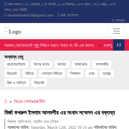
আজ
সকাল ৬:০৫
,
সোমবার
,
১০ই আগস্ট, ২০২৬ খ্রিস্টাব্দ
,
২৬শে শ্রাবণ, ১৪৩৩ বঙ্গাব্দ
,
২৭শে
সফর, ১৪৪৮ হিজরি
shadinkhobor24@gmail.com
ঢাকা, বাংলাদেশ
ফেইসবুক
র কোনোভাবেই সুষ্ঠু নির্বাচন করতে পারবে না: জি এম কাদের
ডাকসু নির্বাচনে ২৮ পদে
অন্যান্য মেনু
করোনাভাইরাস
বিশেষ কলাম
মতামত
সাক্ষাৎকার
সম্পাদকীয়
ক্রিকেট
মিডিয়া
সোশ্যাল মিডিয়া
শিক্ষাঙ্গন
ঢাকা
স্বাস্থ্য
শিল্প ও সাহিত্য
ক্রিকেট
»
ফিচার পোস্ট
•
রাজনীতি
মির্জা ফখরুল ইসলাম আলমগীর এর সংবাদ সম্মেলন এর বক্তব্য
নিজস্ব প্রতিবেদক, স্বাধীন খবর ডটকম
প্রকাশের তারিখ:
Saturday, March 12th, 2022 10:14 am
পরিবর্তনের তারিখ: