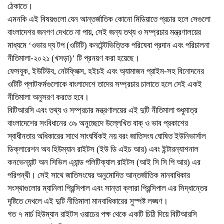
ঠেকাতে।
এমনকি এই বিষয়গুলো যেন আন্তর্জাতিক কোনো মিডিয়াতে প্রচার হলে সেগুলো
বাংলাদেশর জনগণ দেখতে না পায়, সেই জন্য তথ্য ও সম্প্রচার মন্ত্রণালয়ের
মাধ্যমে ‘ওভার দ্য টপ (ওটিটি) কনটেন্টভিত্তিক পরিষেবা প্রদান এবং পরিচালনা
নীতিমালা-২০২১ (খসড়া)’ টি প্রনয়ণ করা হয়েছে।
ফেসবুক, ইউটিউব, নেটফ্লিক্স, হইচই এবং অ্যামাজন প্রাইম-সহ বিনোদনের
ওটিটি প্লাটফর্মগুলোকে বাংলাদেশে তাদের সম্প্রচার চালাতে হলে সেই একই
নীতিমালা অনুসরণ করতে হবে।
বিটিআরসি এবং তথ্য ও সম্প্রচার মন্ত্রণালয়ের এই দুটি নীতিমালা শুধুমাত্র
বাংলাদেশের সংবিধানের ৩৯ অনুচ্ছেদে উল্লেখিত বাক্ ও ভাব প্রকাশের
স্বাধীনতার অধিকারের সাথে সাংঘর্ষিকই নয় বরং জাতিসংঘ ঘোষিত ইউনিভার্সাল
ডিক্লারেশন অব হিউম্যান রাইটস (ইউ ডি এইচ আর) এবং ইন্টারন্যাশনাল
কনভেন্যান্ট অন সিভিল এ্যান্ড পলিটিক্যাল রাইটস (আই সি সি পি আর) এর
পরিপন্থী। সেই সাথে জাতিসংঘের অনুমোদিত আন্তর্জাতিক মানবাধিকার
সংস্থাগুলোর ম্যানিলা প্রিন্সিপাল এবং সান্তা ক্লারা প্রিন্সিপাল এর সিদ্ধান্তের
দৃষ্টিতে দেখলে এই দুটি নীতিমালা মানবাধিকারের সুস্পষ্ট লঙ্ঘণ।
গত ৭ মার্চ হিউম্যান রাইটস ওয়াচের পক্ষ থেকে একটি চিঠি দিয়ে বিটিআরসি