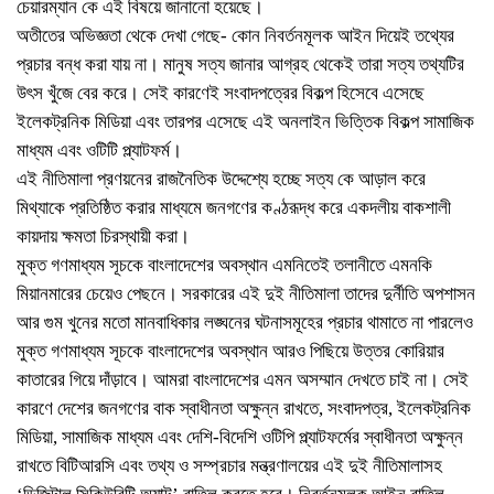
চেয়ারম্যান কে এই বিষয়ে জানানো হয়েছে।
অতীতের অভিজ্ঞতা থেকে দেখা গেছে- কোন নিবর্তনমূলক আইন দিয়েই তথ্যের
প্রচার বন্ধ করা যায় না। মানুষ সত্য জানার আগ্রহ থেকেই তারা সত্য তথ্যটির
উৎস খুঁজে বের করে। সেই কারণেই সংবাদপত্রের বিকল্প হিসেবে এসেছে
ইলেকট্রনিক মিডিয়া এবং তারপর এসেছে এই অনলাইন ভিত্তিক বিকল্প সামাজিক
মাধ্যম এবং ওটিটি প্ল্যাটফর্ম।
এই নীতিমালা প্রণয়নের রাজনৈতিক উদ্দেশ্যে হচ্ছে সত্য কে আড়াল করে
মিথ্যাকে প্রতিষ্ঠিত করার মাধ্যমে জনগণের কণ্ঠরূদ্ধ করে একদলীয় বাকশালী
কায়দায় ক্ষমতা চিরস্থায়ী করা।
মুক্ত গণমাধ্যম সূচকে বাংলাদেশের অবস্থান এমনিতেই তলানীতে এমনকি
মিয়ানমারের চেয়েও পেছনে। সরকারের এই দুই নীতিমালা তাদের দুর্নীতি অপশাসন
আর গুম খুনের মতো মানবাধিকার লঙ্ঘনের ঘটনাসমূহের প্রচার থামাতে না পারলেও
মুক্ত গণমাধ্যম সূচকে বাংলাদেশের অবস্থান আরও পিছিয়ে উত্তর কোরিয়ার
কাতারের গিয়ে দাঁড়াবে। আমরা বাংলাদেশের এমন অসম্মান দেখতে চাই না। সেই
কারণে দেশের জনগণের বাক স্বাধীনতা অক্ষুন্ন রাখতে, সংবাদপত্র, ইলেকট্রনিক
মিডিয়া, সামাজিক মাধ্যম এবং দেশি-বিদেশি ওটিপি প্ল্যাটফর্মের স্বাধীনতা অক্ষুন্ন
রাখতে বিটিআরসি এবং তথ্য ও সম্প্রচার মন্ত্রণালয়ের এই দুই নীতিমালাসহ