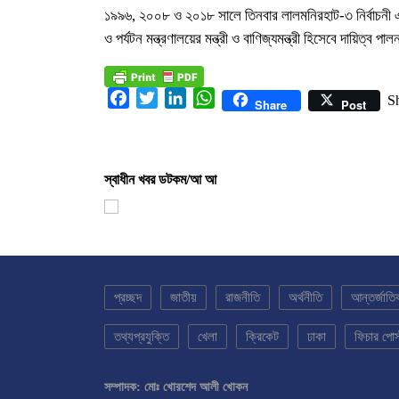
১৯৯৬, ২০০৮ ও ২০১৮ সালে তিনবার লালমনিরহাট-৩ নির্বাচনী এ
ও পর্যটন মন্ত্রণালয়ের মন্ত্রী ও বাণিজ্যমন্ত্রী হিসেবে দায়িত্ব 
Facebook
Twitter
LinkedIn
WhatsApp
S
Share
Post
স্বাধীন খবর ডটকম/আ আ
প্রচ্ছদ
জাতীয়
রাজনীতি
অর্থনীতি
আন্তর্জাতি
তথ্যপ্রযুক্তি
খেলা
ক্রিকেট
ঢাকা
ফিচার পোস
সম্পাদক: মোঃ খোরশেদ আলী খোকন