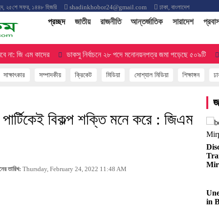
্দ
,
২৫শে সফর, ১৪৪৮ হিজরি
shadinkhobor24@gmail.com
ঢাকা, বাংলাদেশ
(current)
প্রচ্ছদ
জাতীয়
রাজনীতি
আন্তর্জাতিক
সারাদেশ
প্রবা
া: জি এম কাদের
ডাকসু নির্বাচনে ২৮ পদে মনোনয়নপত্র জমা পড়েছে ৫০৯টি
‘শি
সাক্ষাৎকার
সম্পাদকীয়
ক্রিকেট
মিডিয়া
সোশ্যাল মিডিয়া
শিক্ষাঙ্গন
ঢা
জ
 পার্টিকেই বিকল্প শক্তি মনে করে : জিএম
Dis
Tra
Mir
তনের তারিখ:
Thursday, February 24, 2022 11:48 AM
Une
in 