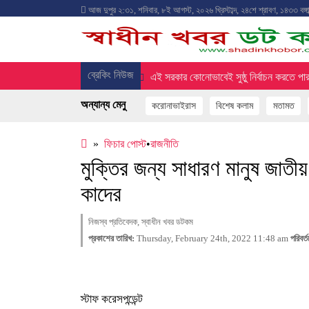
আজ
দুপুর ২:৩১
,
শনিবার
,
৮ই আগস্ট, ২০২৬ খ্রিস্টাব্দ
,
২৪শে শ্রাবণ, ১৪৩৩ বঙ্গাব
ব্রেকিং নিউজ
ople’s Election Thoughts
এই সরকার কোনোভাবেই সুষ্ঠু নির্বাচন করতে পারবে ন
অন্যান্য মেনু
করোনাভাইরাস
বিশেষ কলাম
মতামত
»
ফিচার পোস্ট
•
রাজনীতি
মুক্তির জন্য সাধারণ মানুষ জাতীয়
কাদের
নিজস্ব প্রতিবেদক, স্বাধীন খবর ডটকম
প্রকাশের তারিখ:
Thursday, February 24th, 2022 11:48 am
পরিবর্
স্টাফ করেসপন্ডেন্ট