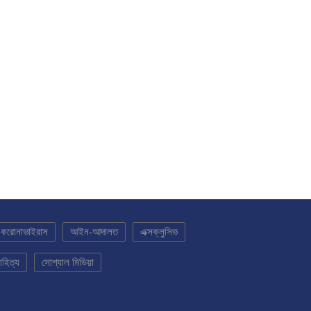
করোনাভাইরাস
আইন-আদালত
এক্সক্লুসিভ
সাহিত্য
সোশ্যাল মিডিয়া