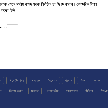
লাকা থেকে জাতীয় সংসদ সদস্য নির্বাচিত হন জিএম কাদের। বেসামরিক বিমান
পালন করেন তিনি।
hare
ক
সিলেটের খবর
সারাদেশ
বিনোদন
প্রবাস
শিক্ষা
স্বাস্থ্য
্ট
বিশেষ কলাম
মতামত
সম্পাদকীয়
সাক্ষাৎকার
মিডিয়া
শিল্প-