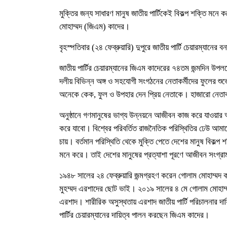
মুক্তির জন্য সাধারণ মানুষ জাতীয় পার্টিকেই বিকল্প শক্তি মনে
মোহাম্মদ (জিএম) কাদের।
বৃহস্পতিবার (২৪ ফেব্রুয়ারি) দুপুরে জাতীয় পার্টি চেয়ারম্যানে
জাতীয় পার্টির চেয়ারম্যানের জিএম কাদেরের ৭৪তম জন্মদিন উপ
দলীয় বিভিন্ন অঙ্গ ও সহযোগী সংগঠনের নেতাকর্মীদের ফুলের শ
অনেকে কেক, ফুল ও উপহার দেন প্রিয় নেতাকে। হাজারো নেতাক
অনুষ্ঠানে গণমানুষের ভাগ্য উন্নয়নে আজীবন কাজ করে যাওয়ার
করে যাবো। বিশ্বের পরিবর্তিত রাজনৈতিক পরিস্থিতির ঢেউ আমা
চায়। বর্তমান পরিস্থিতি থেকে মুক্তি পেতে দেশের মানুষ বিকল্প
মনে করে। তাই দেশের মানুষের প্রত্যাশা পূরণে আজীবন সংগ্র
১৯৪৮ সালের ২৪ ফেব্রুয়ারি জন্মগ্রহণ করেন গোলাম মোহাম্মদ কাদে
মুহম্মদ এরশাদের ছোট ভাই। ২০১৯ সালের ৪ মে গোলাম মোহাম্মদ ক
এরশাদ। শারীরিক অসুস্থতায় এরশাদ জাতীয় পার্টি পরিচালনার দ
পার্টির চেয়ারম্যানের দায়িত্ব পালন করছেন জিএম কাদের।