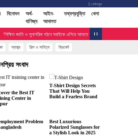
ফেইসবুক
স
বিনোদন
অর্থ-
আইন-
তথ্যপ্রযুক্তি
খেলা
বাণিজ্য
আদালত
ক্ষিত জাতি ও সুনাগরিক গঠনে সবাইকে এগিয়ে আসতে হবে’
কা
স্বাস্থ্য
শিল্প ও সাহিত্য
ক্রিকেট
নপ্রিয় সংবাদ
T-Shirt Design Secrets
That Will Help You
cover the Best IT
Build a Fearless Brand
ining Center in
pur
mployment Problem
Best Luxurious
Bangladesh
Polarized Sunglasses for
a Stylish Look in 2025