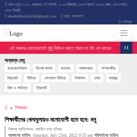
আজ
দুপুর ১২:৫২
,
শুক্রবার
,
৭ই আগস্ট, ২০২৬ খ্রিস্টাব্দ
,
২৩শে শ্রাবণ, ১৪৩৩ বঙ্গাব্দ
,
২৪শে সফর,
১৪৪৮ হিজরি
shadinkhobor24@gmail.com
ঢাকা, বাংলাদেশ
ফেইসবুক
এই সরকার কোনোভাবেই সুষ্ঠু নির্বাচন করতে পারবে না: জি এম কাদের
ডাকসু নির্বা
অন্যান্য মেনু
করোনাভাইরাস
বিশেষ কলাম
মতামত
সাক্ষাৎকার
সম্পাদকীয়
ক্রিকেট
মিডিয়া
সোশ্যাল মিডিয়া
শিক্ষাঙ্গন
ঢাকা
স্বাস্থ্য
শিল্প ও সাহিত্য
ক্রিকেট
»
শিক্ষাঙ্গন
শিক্ষার্থীদের খেলাধুলায়ও মনোযোগী হতে হবে: মনু
নিজস্ব প্রতিবেদক, স্বাধীন খবর ডটকম
প্রকাশের তারিখ:
Saturday, July 23rd, 2022 9:55 pm
পরিবর্তনের তারিখ: