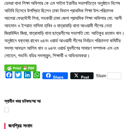
ডেমরা থানা শিক্ষা অফিসার কে এম সাইদা ইরানীর সভাপতিত্বে অনুষ্ঠানে বিশেষ
অতিথি হিসেবে উপস্থিত ছিলেন ঢাকা বিভাগ প্রাথমিক শিক্ষা উপ-পরিচালক
আলেয়া ফেরদৌসী শিখা, সহকারী ঢাকা জেলা প্রাথমিক শিক্ষা অফিসার মো: আলী
আহসান ও ইশরাত নাসিমা হাবিব ও যাত্রাবাড়ি থানা আওয়ামী লীগের নেতা
জিয়াউদ্দিন জিয়া, যাত্রাবাড়ি থানা ছাত্রলীগের সভাপতি মো: আতিকুর রহমান খান।
অনুষ্ঠানে বক্তব্য রাখেন ৬৪নং ওয়ার্ড আওয়ামী লীগের নির্বাচন পরিচালনা কমিটির
সদস্য আবদুল আলিম খান ও ৬৪নং ওয়ার্ড যুবলীগের সাধারণ সম্পাদক এস এম
সোহেল, গভর্নিং বডির সদস্যবৃন্দ, শিক্ষার্থী ও অভিভাবকরা।
Facebook
Twitter
LinkedIn
WhatsApp
Share
Share
Post
স্বাধীন খবর ডটকম/আ আ
জনপ্রিয় সংবাদ