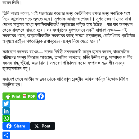
করেন তিনি।
তিনি আরও বলেন, ‘এই সরকারের পতনের জন্য ভোটাধিকার রক্ষার জন্য সবাইকে সঙ্গে
নিয়ে আন্দোলন গড়ে তুলতে হবে। মুশতাক আমাদের প্রেরণা। মুশতাকের শাহাদত সারা
দেশের মানুষের মধ্যে ফ্যাসিবাদবিরোধী লড়াইয়ের শক্তি হয়ে উঠছে। যার যার অবস্থান
থেকে রাজপথে নামতে হবে। সব সংগ্রামের যুগপৎভাবে একটি সাধারণ লক্ষ্য— এই
সরকারের পতন, অন্তবর্তীকালীন সরকারের কাছে ক্ষমতা হস্তান্তর, ভোটাধিকার প্রতিষ্ঠার
মাধ্যমে রাষ্ট্রের গণতান্ত্রিক রূপান্তরের লক্ষ্যে নিয়ে যেতে হবে।’
সমাবেশে বক্তব্য রাখেন— দলের নির্বাহী সমন্বয়কারী আবুল হাসান রুবেল, রাজনৈতিক
পরিষদের সদস্য ফিরোজ আহমেদ, তাসলিমা আখতার, মনির উদ্দীন পাপ্পু, সম্পাদক ম-লীর
সদস্য বাচ্চু ভূঁইয়া, অঞ্জণদাস। সমাবেশ পরিচালনা করেন সম্পাদক মণ্ডলীর সদস্য
জুলহাসনাইন বাবু।
সমাবেশ শেষে জাতীয় জাদুঘর থেকে হাতিরপুল কেন্দ্রীয় অফিস পর্যন্ত বিক্ষোভ মিছিল
অনুষ্ঠিত হয়।
Facebook
Twitter
LinkedIn
Share
Post
WhatsApp