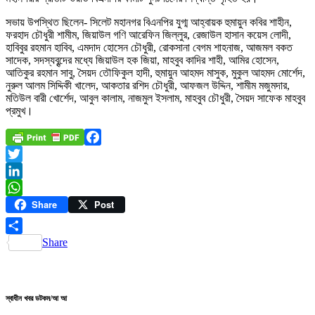
সভায় উপস্থিত ছিলেন- সিলেট মহানগর বিএনপির যুগ্ম আহ্বায়ক হুমায়ুন কবির শাহীন,
ফরহাদ চৌধুরী শামীম, জিয়াউল গণি আরেফিন জিল্লুর, রেজাউল হাসান কয়েস লোদী,
হাবিবুর রহমান হাবিব, এমদাদ হোসেন চৌধুরী, রোকসানা বেগম শাহনাজ, আজমল বকত
সাদেক, সদস্যবৃন্দের মধ্যে জিয়াউল হক জিয়া, মাহবুব কাদির শাহী, আমির হোসেন,
আতিকুর রহমান সাবু, সৈয়দ তৌফিকুল হাদী, হুমায়ুন আহমদ মাসুক, মুকুল আহমদ মোর্শেদ,
নুরুল আলম সিদ্দিকী খালেদ, আকতার রশিদ চৌধুরী, আফজল উদ্দিন, শামীম মজুমদার,
মতিউল বারী খোর্শেদ, আবুল কালাম, নাজমুল ইসলাম, মাহবুব চৌধুরী, সৈয়দ সাফেক মাহবুব
প্রমুখ।
Facebook
Twitter
LinkedIn
Share
Post
WhatsApp
Share
স্বাধীন খবর ডটকম/আ আ