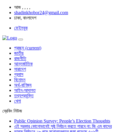
আজ
,
,
,
,
shadinkhobor24@gmail.com
ঢাকা, বাংলাদেশ
ফেইসবুক
প্রচ্ছদ
(current)
জাতীয়
রাজনীতি
আন্তর্জাতিক
সারাদেশ
প্রবাস
বিনোদন
অর্থ-বাণিজ্য
আইন-আদালত
তথ্যপ্রযুক্তি
খেলা
ব্রেকিং নিউজ
Public Opinion Survey: People’s Election Thoughts
এই সরকার কোনোভাবেই সুষ্ঠু নির্বাচন করতে পারবে না: জি এম কাদের
ডাকসু নির্বাচনে ২৮ পদে মনোনয়নপত্র জমা পড়েছে ৫০৯টি