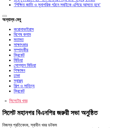
‘শিক্ষিত জাতি ও সুনাগরিক গঠনে সবাইকে এগিয়ে আসতে হবে’
অন্যান্য মেনু
করোনাভাইরাস
বিশেষ কলাম
মতামত
সাক্ষাৎকার
সম্পাদকীয়
ক্রিকেট
মিডিয়া
সোশ্যাল মিডিয়া
শিক্ষাঙ্গন
ঢাকা
স্বাস্থ্য
শিল্প ও সাহিত্য
ক্রিকেট
»
সিলেটের খবর
সিলেট মহানগর বিএনপির জরুরী সভা অনুষ্ঠিত
নিজস্ব প্রতিবেদক, স্বাধীন খবর ডটকম