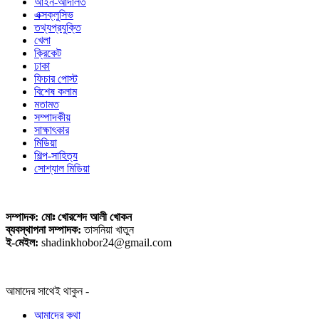
আইন-আদালত
এক্সক্লুসিভ
তথ্যপ্রযুক্তি
খেলা
ক্রিকেট
ঢাকা
ফিচার পোস্ট
বিশেষ কলাম
মতামত
সম্পাদকীয়
সাক্ষাৎকার
মিডিয়া
শিল্প-সাহিত্য
সোশ্যাল মিডিয়া
সম্পাদক: মোঃ খোরশেদ আলী খোকন
ব্যবস্থাপনা সম্পাদক:
তাসনিয়া খাতুন
ই-মেইল:
shadinkhobor24@gmail.com
আমাদের সাথেই থাকুন -
আমাদের কথা