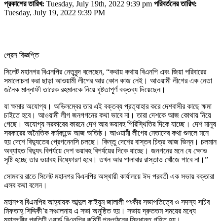
প্রকাশের তারিখ:
Tuesday, July 19th, 2022 9:39 pm
পরিবর্তনের তারিখ:
Tuesday, July 19, 2022 9:39 PM
প্রেস বিজ্ঞপ্তি
সিলেট মহানগর বিএনপির নেতৃবৃন্দ বলেছেন, “কথায় কথায় বিএনপি এবং জিয়া পরিবারের
সমালোচনা করা ছাড়া আওয়ামী লীগের আর কোন কাজ নেই। আওয়ামী লীগের এক নেতা
জনৈক মান্নাফী তারেক রহমানকে নিয়ে ধৃষ্টতাপূর্ণ বক্তব্য দিয়েছেন।
যা ক্ষমার অযোগ্য। অভিলম্বের তার এই বক্তব্য প্রত্যাহার করে দেশবাসীর কাছে ক্ষমা
চাইতে হবে। আওয়ামী লীগ জনগগনের কথা ভাবে না। তারা দেশকে আজ কোথায় নিয়ে
গেছে। অযোগ্য সরকারের কারনে দেশ আর ভয়াবহ পিরিস্থিতির দিকে যাচ্ছে। দেশ মানুষ
সরকারের অনৈতিক কর্মকান্ডে আজ অতিষ্ঠ। আওয়ামী লীগের নেতাদের কথা শুনলে মনে
হয় দেশে বিদ্যুতের প্রেগনেনসি চলছে। কিন্তু দেশের বাস্তব চিত্র আজ ভিন্ন। চলমান
অব্যাহত বিদ্যুৎ বিপর্যয়ে দেশ ভয়াবহ বিপর্যয়ের দিকে যাচ্ছে। জনগনের মনে যে ক্ষোভ
সৃষ্টি হচ্ছে তার ভয়াবহ বিষ্ফোরণ হবে। তখন আর পালাবার রাস্তাও খোঁজে পাবে না।”
সোমবার রাতে সিলেট মহানগর বিএনপির অস্থায়ী কার্যালয়ে ঈদ পরবর্তী এক সভায় বক্তারা
এসব কথা বলেন।
মহানগর বিএনপির আহ্বায়ক আব্দুল কাইয়ুম জালালী পংকীর সভাপতিত্বে ও সদস্য সচিব
মিফতাহ্ সিদ্দিকী’র সঞ্চালনায় এ সভা অনুষ্ঠিত হয়। সভায় দ্রুততম সময়ের মধ্যে
মহানগরীর প্রতিটি ওয়ার্ড বিএনপির কমিটি পুনঃগঠনের সিদ্ধান্ত গৃহিত হয়।