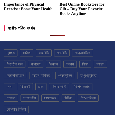
Importance of Physical
Best Online Bookstore for
Exercise: Boost Your Health
Gift – Buy Your Favorite
Books Anytime
সর্বোচ্চ পঠিত সংবাদ
প্রচ্ছদ
জাতীয়
রাজনীতি
অর্থনীতি
আন্তর্জাতিক
সিলেটের খবর
সারাদেশ
বিনোদন
প্রবাস
শিক্ষা
স্বাস্থ্য
করোনাভাইরাস
আইন-আদালত
এক্সক্লুসিভ
তথ্যপ্রযুক্তি
খেলা
ক্রিকেট
ঢাকা
ফিচার পোস্ট
বিশেষ কলাম
মতামত
সম্পাদকীয়
সাক্ষাৎকার
মিডিয়া
শিল্প-সাহিত্য
সোশ্যাল মিডিয়া