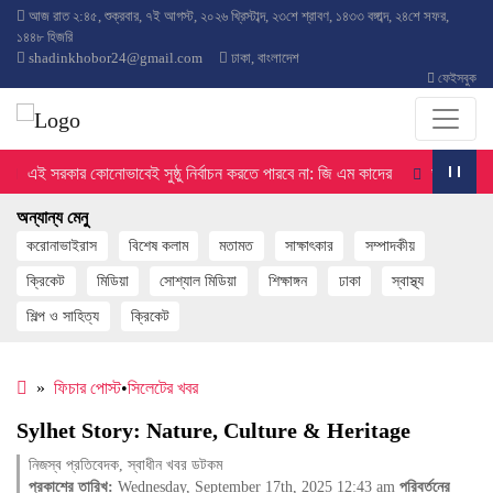
আজ
রাত ২:৪৫
,
শুক্রবার
,
৭ই আগস্ট, ২০২৬ খ্রিস্টাব্দ
,
২৩শে শ্রাবণ, ১৪৩৩ বঙ্গাব্দ
,
২৪শে সফর,
১৪৪৮ হিজরি
shadinkhobor24@gmail.com
ঢাকা, বাংলাদেশ
ফেইসবুক
এই সরকার কোনোভাবেই সুষ্ঠু নির্বাচন করতে পারবে না: জি এম কাদের
ডাকসু নির্বাচ
অন্যান্য মেনু
করোনাভাইরাস
বিশেষ কলাম
মতামত
সাক্ষাৎকার
সম্পাদকীয়
ক্রিকেট
মিডিয়া
সোশ্যাল মিডিয়া
শিক্ষাঙ্গন
ঢাকা
স্বাস্থ্য
শিল্প ও সাহিত্য
ক্রিকেট
»
ফিচার পোস্ট
•
সিলেটের খবর
Sylhet Story: Nature, Culture & Heritage
নিজস্ব প্রতিবেদক, স্বাধীন খবর ডটকম
প্রকাশের তারিখ:
Wednesday, September 17th, 2025 12:43 am
পরিবর্তনের