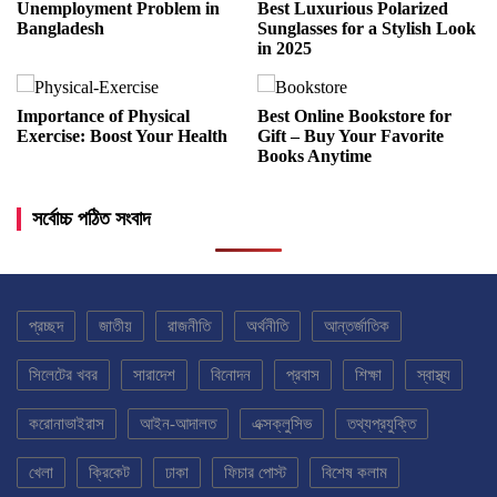
Unemployment Problem in
Best Luxurious Polarized
Bangladesh
Sunglasses for a Stylish Look
in 2025
Importance of Physical
Best Online Bookstore for
Exercise: Boost Your Health
Gift – Buy Your Favorite
Books Anytime
সর্বোচ্চ পঠিত সংবাদ
প্রচ্ছদ
জাতীয়
রাজনীতি
অর্থনীতি
আন্তর্জাতিক
সিলেটের খবর
সারাদেশ
বিনোদন
প্রবাস
শিক্ষা
স্বাস্থ্য
করোনাভাইরাস
আইন-আদালত
এক্সক্লুসিভ
তথ্যপ্রযুক্তি
খেলা
ক্রিকেট
ঢাকা
ফিচার পোস্ট
বিশেষ কলাম