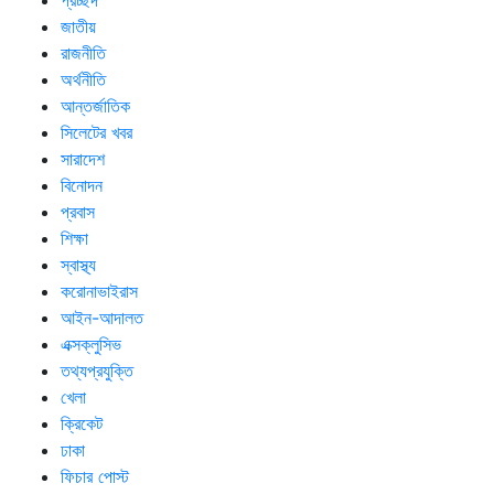
প্রচ্ছদ
জাতীয়
রাজনীতি
অর্থনীতি
আন্তর্জাতিক
সিলেটের খবর
সারাদেশ
বিনোদন
প্রবাস
শিক্ষা
স্বাস্থ্য
করোনাভাইরাস
আইন-আদালত
এক্সক্লুসিভ
তথ্যপ্রযুক্তি
খেলা
ক্রিকেট
ঢাকা
ফিচার পোস্ট